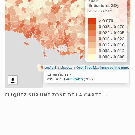
2022
Emissions SO
2
2
en tonnes/km
> 0.070
0.035 - 0.070
0.022 - 0.035
0.016 - 0.022
0.012 - 0.016
0.008 - 0.012
0.000 - 0.008
Leaflet
| ©
Mapbox
©
OpenStreetMap
,
Improve this map
Emissions -
©ISEA v6.1-
Air Breizh
(2022)
CLIQUEZ SUR UNE ZONE DE LA CARTE ...