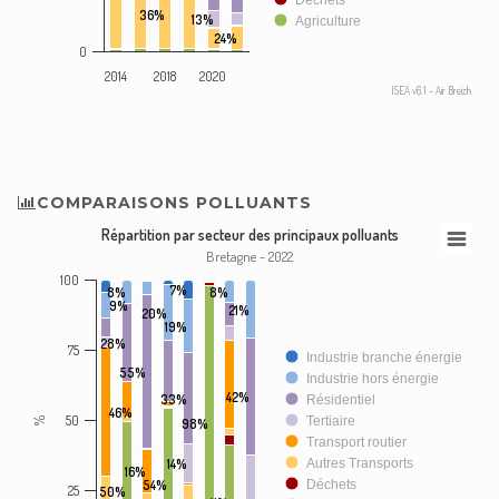
Déchets
36%
13%
Agriculture
24%
0
2014
2018
2020
ISEA v6.1 - Air Breizh
COMPARAISONS POLLUANTS
Répartition par secteur des principaux polluants
Bretagne - 2022
100
7%
8%
8%
9%
21%
20%
19%
28%
75
Industrie branche énergie
55%
Industrie hors énergie
42%
33%
Résidentiel
46%
50
Tertiaire
%
98%
Transport routier
14%
Autres Transports
16%
54%
Déchets
25
50%