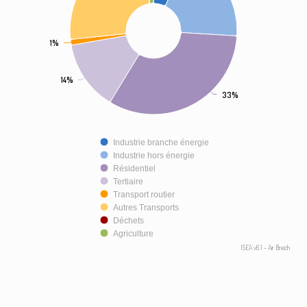
1%
1%
14%
14%
33%
33%
Industrie branche énergie
Industrie hors énergie
Résidentiel
Tertiaire
Transport routier
Autres Transports
Déchets
Agriculture
ISEA v6.1 - Air Breizh