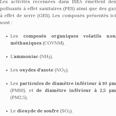
Les activités recensées dans ISEA émettent des
polluants à effet sanitaires (PES) ainsi que des gaz
à effet de serre (GES). Les composés présentés ici
sont :
Les
composés organiques volatils non
méthaniques
(COVNM),
L’
ammoniac
(NH
),
3
Les
oxydes d'azote
(NO
),
X
Les
particules de diamètre inférieur à 10 μ
(PM10), et
de diamètre inférieur à 2,5 μ
(PM2,5),
Le
dioxyde de soufre
(SO
),
2