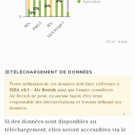
41%
Agriculture
24%
22%
10%
0
PM2,5
GES Scope 1
NO
SO
x
2
ISEA v6.1 - Air Breizh
TÉLÉCHARGEMENT DE DONNÉES
Toute utilisation de ces données doit faire référence à
ISEA v6.1 – Air Breizh
ainsi que l’année considérée.
Air Breizh ne peut, en aucune façon, être tenu
responsable des interprétations et travaux utilisant ses
données.
×
Si des données sont disponibles au
téléchargement, elles seront accessibles via le