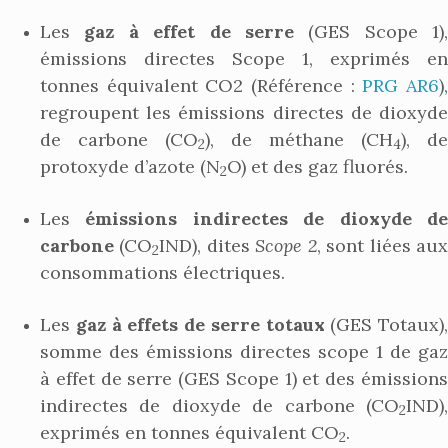
Les
gaz à effet de serre
(GES Scope 1),
émissions directes Scope 1, exprimés en
tonnes équivalent CO2 (Référence :
PRG AR6
)
regroupent les émissions directes de dioxyde
de carbone (CO
), de méthane (CH
), de
2
4
protoxyde d’azote (N
O) et des gaz fluorés.
2
Les
émissions indirectes de dioxyde d
carbone
(CO
IND), dites
Scope 2
, sont liées au
2
consommations électriques.
Les
gaz à effets de serre totaux
(GES Totaux),
somme des émissions directes scope 1 de gaz
à effet de serre (GES Scope 1) et des émissions
indirectes de dioxyde de carbone (CO
IND),
2
exprimés en tonnes équivalent CO
.
2