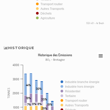
Transport routier
Autres Transports
Déchets
Agriculture
ISEA v6.1 - Air Breizh
HISTORIQUE
Historique des Emissions
SO
- Bretagne
2
4000
3000
Industrie branche énergie
44%
Industrie hors énergie
30%
TONNES
Résidentiel
2000
Tertiaire
19%
35%
Transport routier
8%
8%
7%
19%
Autres Transports
1000
29%