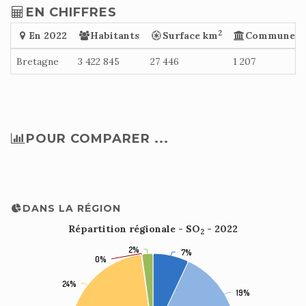
EN CHIFFRES
2
En 2022
Habitants
Surface km
Communes
Bretagne
3 422 845
27 446
1 207
POUR COMPARER ...
DANS LA RÉGION
Répartition régionale - SO
- 2022
2
2%
2%
7%
7%
0%
0%
24%
24%
19%
19%