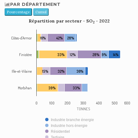
PAR DÉPARTEMENT
Pourcentage
Cumul
Répartition par secteur - SO
- 2022
2
Côtes-d'Armor
16%
42%
28%
Finistère
33%
12%
28%
9%
14%
Ille-et-Vilaine
15%
32%
36%
Morbihan
39%
33%
0
100
200
300
400
500
600
TONNES
Industrie branche énergie
Industrie hors énergie
Résidentiel
Tertiaire