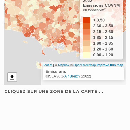
2022
Emissions COVNM
2
en tonnes/km
> 3.50
2.60 - 3.50
2.15 - 2.60
1.85 - 2.15
1.60 - 1.85
1.20 - 1.60
0.00 - 1.20
Leaflet
| ©
Mapbox
©
OpenStreetMap
,
Improve this map
Emissions -
©ISEA v6.1-
Air Breizh
(2022)
CLIQUEZ SUR UNE ZONE DE LA CARTE ...