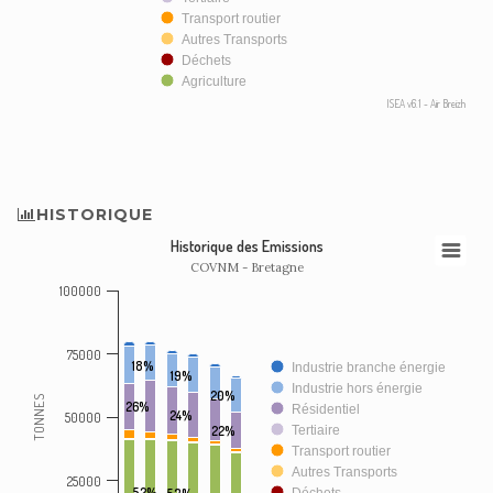
Transport routier
Autres Transports
Déchets
Agriculture
ISEA v6.1 - Air Breizh
HISTORIQUE
Historique des Emissions
COVNM - Bretagne
100000
75000
18%
Industrie branche énergie
19%
Industrie hors énergie
20%
TONNES
26%
Résidentiel
24%
50000
22%
Tertiaire
Transport routier
Autres Transports
25000
52%