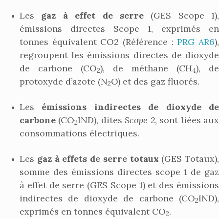
Les
gaz à effet de serre
(GES Scope 1),
émissions directes Scope 1, exprimés en
tonnes équivalent CO2 (Référence :
PRG AR6
)
regroupent les émissions directes de dioxyde
de carbone (CO
), de méthane (CH
), de
2
4
protoxyde d’azote (N
O) et des gaz fluorés.
2
Les
émissions indirectes de dioxyde d
carbone
(CO
IND), dites
Scope 2
, sont liées au
2
consommations électriques.
Les
gaz à effets de serre totaux
(GES Totaux),
somme des émissions directes scope 1 de gaz
à effet de serre (GES Scope 1) et des émissions
indirectes de dioxyde de carbone (CO
IND),
2
exprimés en tonnes équivalent CO
.
2