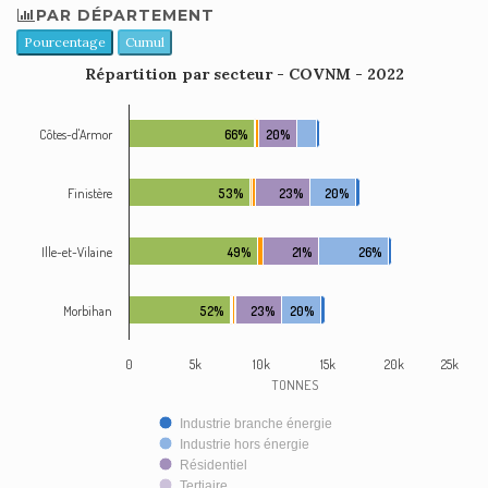
PAR DÉPARTEMENT
Pourcentage
Cumul
Répartition par secteur - COVNM - 2022
Côtes-d'Armor
66%
20%
Finistère
53%
23%
20%
Ille-et-Vilaine
49%
21%
26%
Morbihan
52%
23%
20%
0
5k
10k
15k
20k
25k
TONNES
Industrie branche énergie
Industrie hors énergie
Résidentiel
Tertiaire