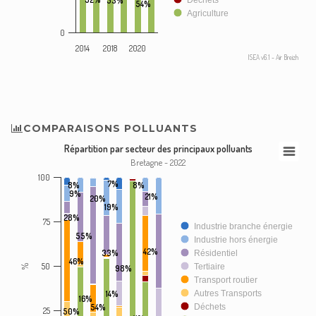
53%
Déchets
54%
Agriculture
0
2014
2018
2020
ISEA v6.1 - Air Breizh
COMPARAISONS POLLUANTS
Répartition par secteur des principaux polluants
Bretagne - 2022
100
7%
8%
8%
9%
21%
20%
19%
28%
75
Industrie branche énergie
55%
Industrie hors énergie
42%
33%
Résidentiel
46%
50
Tertiaire
%
98%
Transport routier
14%
Autres Transports
16%
54%
Déchets
25
50%