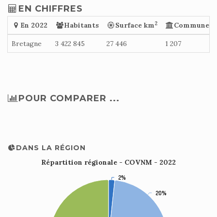
EN CHIFFRES
2
En 2022
Habitants
Surface km
Communes
Bretagne
3 422 845
27 446
1 207
POUR COMPARER ...
DANS LA RÉGION
Répartition régionale - COVNM - 2022
2%
2%
20%
20%