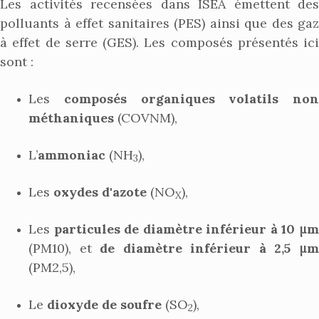
Les activités recensées dans ISEA émettent des
polluants à effet sanitaires (PES) ainsi que des gaz
à effet de serre (GES). Les composés présentés ici
sont :
Les
composés organiques volatils non
méthaniques
(COVNM),
L’
ammoniac
(NH
),
3
Les
oxydes d'azote
(NO
),
X
Les
particules de diamètre inférieur à 10 μ
(PM10), et
de diamètre inférieur à 2,5 μ
(PM2,5),
Le
dioxyde de soufre
(SO
),
2