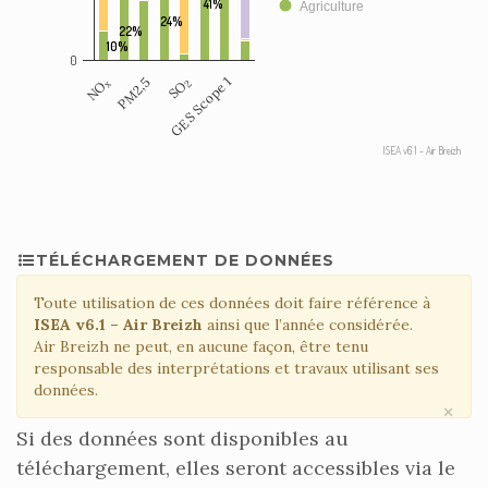
41%
Agriculture
24%
22%
10%
0
PM2,5
GES Scope 1
NO
SO
x
2
ISEA v6.1 - Air Breizh
TÉLÉCHARGEMENT DE DONNÉES
Toute utilisation de ces données doit faire référence à
ISEA v6.1 – Air Breizh
ainsi que l’année considérée.
Air Breizh ne peut, en aucune façon, être tenu
responsable des interprétations et travaux utilisant ses
données.
×
Si des données sont disponibles au
téléchargement, elles seront accessibles via le