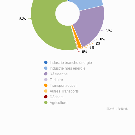
54%
54%
22%
22%
0%
0%
2%
2%
0%
0%
0%
0%
Industrie branche énergie
Industrie hors énergie
Résidentiel
Tertiaire
Transport routier
Autres Transports
Déchets
Agriculture
ISEA v6.1 - Air Breizh