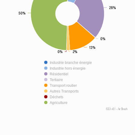
28%
28%
50%
50%
0%
0%
13%
13%
0%
0%
2%
2%
Industrie branche énergie
Industrie hors énergie
Résidentiel
Tertiaire
Transport routier
Autres Transports
Déchets
Agriculture
ISEA v6.1 - Air Breizh