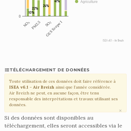
41%
Agriculture
24%
22%
10%
0
PM2,5
GES Scope 1
NO
SO
x
2
ISEA v6.1 - Air Breizh
TÉLÉCHARGEMENT DE DONNÉES
Toute utilisation de ces données doit faire référence à
ISEA v6.1 – Air Breizh
ainsi que l’année considérée.
Air Breizh ne peut, en aucune façon, être tenu
responsable des interprétations et travaux utilisant ses
données.
×
Si des données sont disponibles au
téléchargement, elles seront accessibles via le