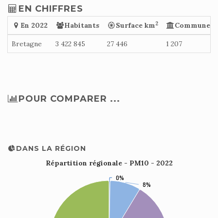
EN CHIFFRES
2
En 2022
Habitants
Surface km
Communes
Bretagne
3 422 845
27 446
1 207
POUR COMPARER ...
DANS LA RÉGION
Répartition régionale - PM10 - 2022
0%
0%
8%
8%