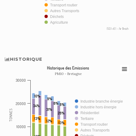
Transport routier
Autres Transports
Déchets
Agriculture
ISEA v6.1 - Air Breizh
HISTORIQUE
Historique des Emissions
PM10 - Bretagne
30000
10%
9%
Industrie branche énergie
8%
20000
8%
34%
Industrie hors énergie
31%
TONNES
28%
Résidentiel
13%
Tertiaire
12%
13%
Transport routier
10000
Autres Transports