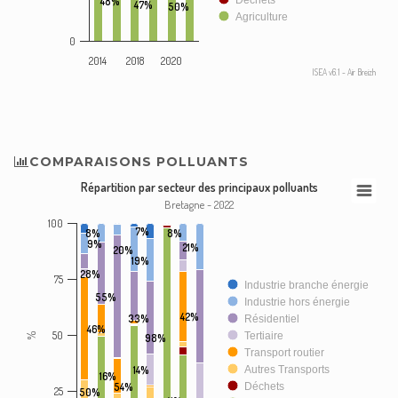
Déchets
48%
47%
50%
Agriculture
0
2014
2018
2020
ISEA v6.1 - Air Breizh
COMPARAISONS POLLUANTS
Répartition par secteur des principaux polluants
Bretagne - 2022
100
7%
8%
8%
9%
21%
20%
19%
28%
75
Industrie branche énergie
55%
Industrie hors énergie
42%
33%
Résidentiel
46%
50
Tertiaire
%
98%
Transport routier
14%
Autres Transports
16%
54%
Déchets
25
50%