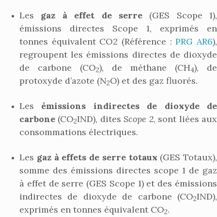
Les
gaz à effet de serre
(GES Scope 1),
émissions directes Scope 1, exprimés en
tonnes équivalent CO2 (Référence :
PRG AR6
)
regroupent les émissions directes de dioxyde
de carbone (CO
), de méthane (CH
), de
2
4
protoxyde d’azote (N
O) et des gaz fluorés.
2
Les
émissions indirectes de dioxyde d
carbone
(CO
IND), dites
Scope 2
, sont liées au
2
consommations électriques.
Les
gaz à effets de serre totaux
(GES Totaux),
somme des émissions directes scope 1 de gaz
à effet de serre (GES Scope 1) et des émissions
indirectes de dioxyde de carbone (CO
IND),
2
exprimés en tonnes équivalent CO
.
2