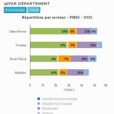
PAR DÉPARTEMENT
Pourcentage
Cumul
Répartition par secteur - PM10 - 2022
Côtes-d'Armor
58%
10%
23%
8%
Finistère
51%
11%
29%
Ille-et-Vilaine
41%
17%
28%
12%
Morbihan
48%
12%
30%
0
1k
2k
3k
4k
5k
6k
TONNES
Industrie branche énergie
Industrie hors énergie
Résidentiel
Tertiaire