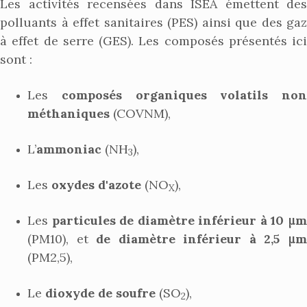
Les activités recensées dans ISEA émettent des
polluants à effet sanitaires (PES) ainsi que des gaz
à effet de serre (GES). Les composés présentés ici
sont :
Les
composés organiques volatils non
méthaniques
(COVNM),
L’
ammoniac
(NH
),
3
Les
oxydes d'azote
(NO
),
X
Les
particules de diamètre inférieur à 10 μ
(PM10), et
de diamètre inférieur à 2,5 μ
(PM2,5),
Le
dioxyde de soufre
(SO
),
2